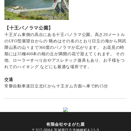
【十王パノラマ公園】
十王ダム東側の高台にある十王パノラマ公園。高さ20メートル
のUFO型展望台からの 眺めはその名のとおり日立の海から阿武
隈山系の山々まで360度のパノラマが広がります。 お花見の時
期には35種400本の桜の丘が満開の花で迎えてくれます。 その
他、ローラーすべり台やアスレチック遊具もあり、お子様をつ
れてのハイキング などにも最適な場所です。
交通
常磐自動車道日立北ICから十王ダム方面へ車で約15分
有限会社やまがた屋
〒317-0064 茨城県日立市神峰町4-11-3