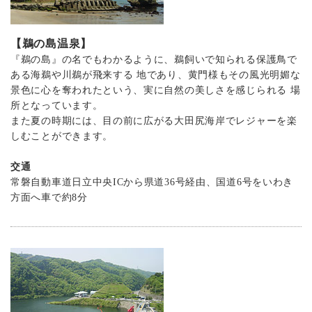
【鵜の島温泉】
『鵜の島』の名でもわかるように、鵜飼いで知られる保護鳥で
ある海鵜や川鵜が飛来する 地であり、黄門様もその風光明媚な
景色に心を奪われたという、実に自然の美しさを感じられる 場
所となっています。
また夏の時期には、目の前に広がる大田尻海岸でレジャーを楽
しむことができます。
交通
常磐自動車道日立中央ICから県道36号経由、国道6号をいわき
方面へ車で約8分