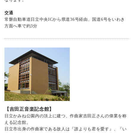
交通
常磐自動車道日立中央ICから県道36号経由、国道6号をいわき
方面へ車で約3分
【吉田正音楽記念館】
日立かみね公園内の頂上に建つ、作曲家吉田正さんの偉業を称
える記念館。
日立市出身の作曲家である故人は『誰よりも君を愛す』、『い