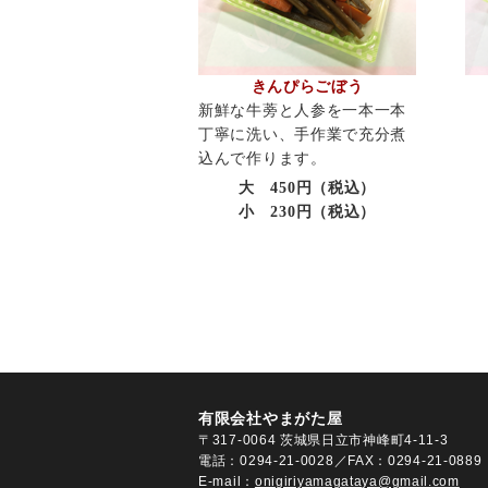
きんぴらごぼう
新鮮な牛蒡と人参を一本一本
丁寧に洗い、手作業で充分煮
込んで作ります。
大 450円（税込）
小 230円（税込）
有限会社やまがた屋
〒317-0064 茨城県日立市神峰町4-11-3
電話：
0294-21-0028
／FAX：0294-21-0889
E-mail：
onigiriyamagataya@gmail.com