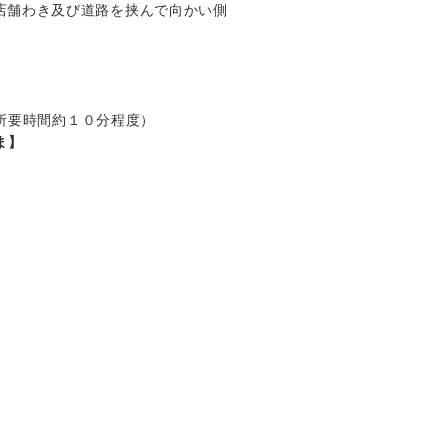
店舗わき及び道路を挟んで向かい側
。
所要時間約１０分程度）
ま】