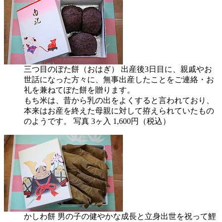
三つ目のぼた餅（おはぎ）
出産後3日目に、親戚やお
世話になった方々に、無事出産したことをご連絡・お
礼を兼ねてぼた餅を贈ります。
もち米は、昔から乳の出をよくすると言われており、
本来はお産を終えた母親に対して拵えられていたもの
のようです。
写真 3ヶ入 1,600円（税込）
かしわ餅
男の子の健やかな成長と立身出世を祝って鯉