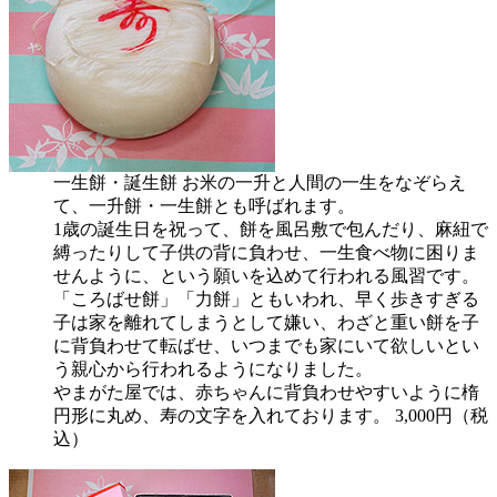
一生餅・誕生餅
お米の一升と人間の一生をなぞらえ
て、一升餅・一生餅とも呼ばれます。
1歳の誕生日を祝って、餅を風呂敷で包んだり、麻紐で
縛ったりして子供の背に負わせ、一生食べ物に困りま
せんように、という願いを込めて行われる風習です。
「ころばせ餅」「力餅」ともいわれ、早く歩きすぎる
子は家を離れてしまうとして嫌い、わざと重い餅を子
に背負わせて転ばせ、いつまでも家にいて欲しいとい
う親心から行われるようになりました。
やまがた屋では、赤ちゃんに背負わせやすいように楕
円形に丸め、寿の文字を入れております。
3,000円（税
込）