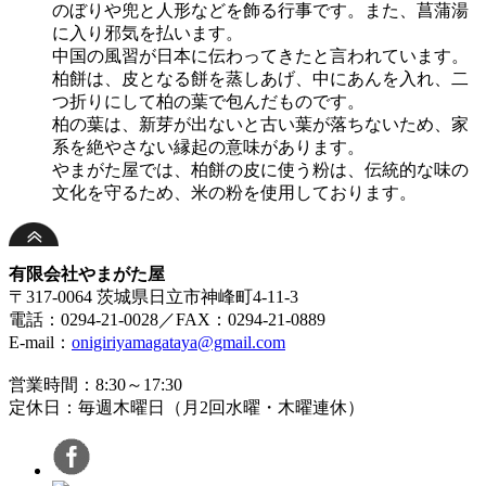
のぼりや兜と人形などを飾る行事です。また、菖蒲湯
に入り邪気を払います。
中国の風習が日本に伝わってきたと言われています。
柏餅は、皮となる餅を蒸しあげ、中にあんを入れ、二
つ折りにして柏の葉で包んだものです。
柏の葉は、新芽が出ないと古い葉が落ちないため、家
系を絶やさない縁起の意味があります。
やまがた屋では、柏餅の皮に使う粉は、伝統的な味の
文化を守るため、米の粉を使用しております。
有限会社やまがた屋
〒317-0064 茨城県日立市神峰町4-11-3
電話：
0294-21-0028
／FAX：0294-21-0889
E-mail：
onigiriyamagataya@gmail.com
営業時間：8:30～17:30
定休日：毎週木曜日（月2回水曜・木曜連休）